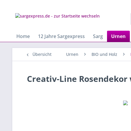
Home
12 Jahre Sargexpress
Sarg
Urnen
Übersicht
Urnen
BIO und Holz
Creativ-Line Rosendekor