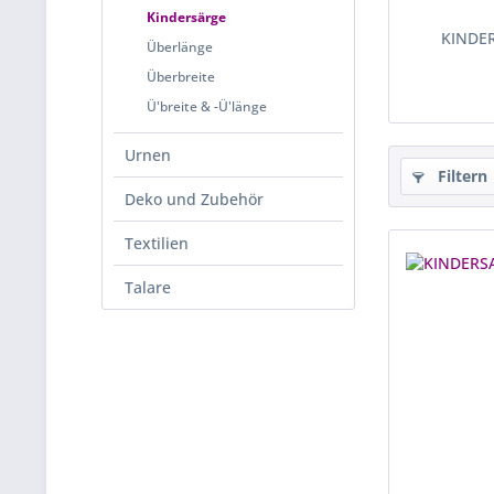
Kindersärge
KINDE
Überlänge
Überbreite
Ü'breite & -Ü'länge
Urnen
Filtern
Deko und Zubehör
Textilien
Talare