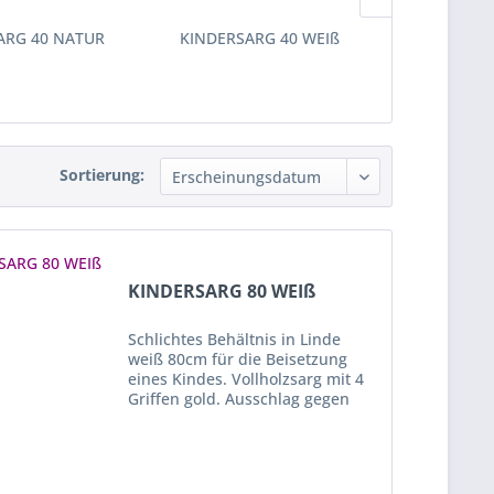
ARG 40 NATUR
KINDERSARG 40 WEIß
KINDERSA
Sortierung:
KINDERSARG 80 WEIß
Schlichtes Behältnis in Linde
weiß 80cm für die Beisetzung
eines Kindes. Vollholzsarg mit 4
Griffen gold. Ausschlag gegen
Aufpreis, auf Anfrage möglich.