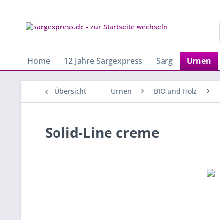
Home
12 Jahre Sargexpress
Sarg
Urnen
Übersicht
Urnen
BIO und Holz
Solid-Line creme