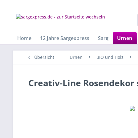
Home
12 Jahre Sargexpress
Sarg
Urnen
Übersicht
Urnen
BIO und Holz
Creativ-Line Rosendekor