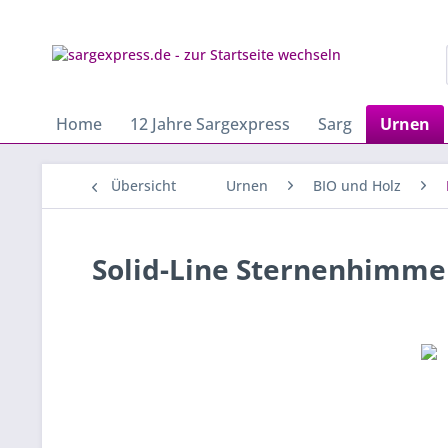
Home
12 Jahre Sargexpress
Sarg
Urnen
Übersicht
Urnen
BIO und Holz
Solid-Line Sternenhimmel