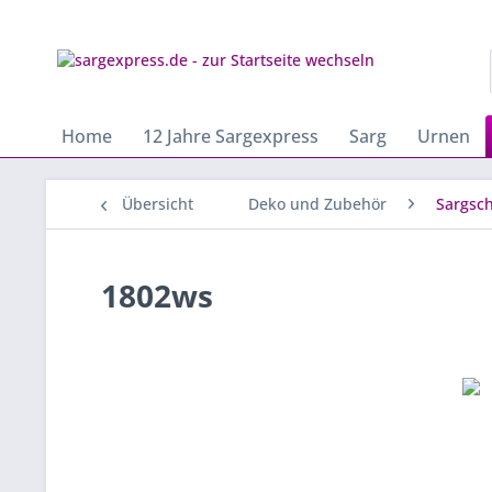
Home
12 Jahre Sargexpress
Sarg
Urnen
Übersicht
Deko und Zubehör
Sargsc
1802ws